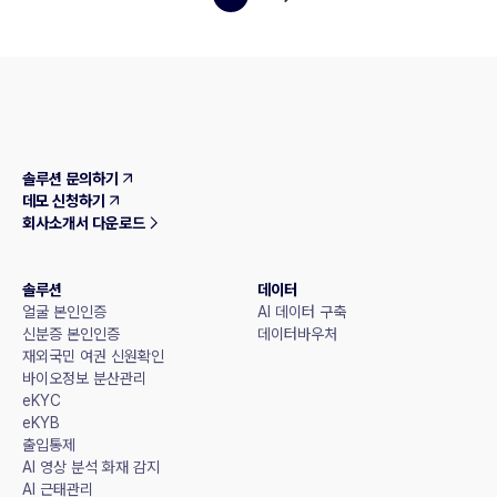
솔루션 문의하기
데모 신청하기
회사소개서 다운로드
솔루션
데이터
얼굴 본인인증
AI 데이터 구축
신분증 본인인증
데이터바우처
재외국민 여권 신원확인
바이오정보 분산관리
eKYC
eKYB
출입통제
AI 영상 분석 화재 감지
AI 근태관리