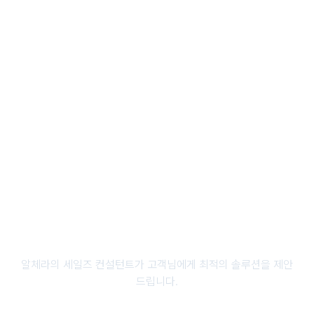
FireScout
산불 발화 초기 단계를
감지하는 산불 조기감지 솔루션
더 알아보기
이상상황 감지 AI 기술로 비즈니스를
업그레이드하세요
알체라의 세일즈 컨설턴트가 고객님에게 최적의 솔루션을 제안
드립니다.