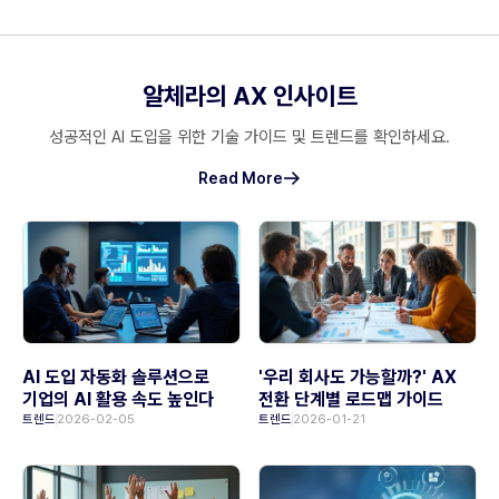
리테일 및 커머스 (Retail)
고객 행동 분석 및 지능형 매대 관리를 통한 마케팅 최적화
알체라의 AX 인사이트
스마트 교육 (Education)
성공적인 AI 도입을 위한 기술 가이드 및 트렌드를 확인하세요.
STT 기술 기반 맞춤형 학습 피드백 및 지능형 교육 앱 구현
Read More
엔터테인먼트 (Entertainment)
아티스트 객체 탐지 및 지능형 콘텐츠 검색 시스템 구축
AI 도입 자동화 솔루션으로
'우리 회사도 가능할까?' AX
기업의 AI 활용 속도 높인다
전환 단계별 로드맵 가이드
트렌드
2026-02-05
트렌드
2026-01-21