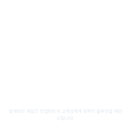
재외국민 여권 신원확인
재외국민 비대면 본인인증이
가능한 신원확인 솔루션
더 알아보기
출입통제
안전하고 편리한
출입통제 솔루션
얼굴인식 AI 기술로 비즈니스를
더 알아보기
업그레이드하세요
알체라의 세일즈 컨설턴트가 고객님에게 최적의 솔루션을 제안
드립니다.