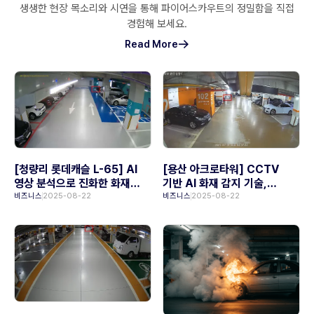
생생한 현장 목소리와 시연을 통해 파이어스카우트의 정밀함을 직접
경험해 보세요.
Read More
[청량리 롯데캐슬 L-65] AI
[용산 아크로타워] CCTV
영상 분석으로 진화한 화재
기반 AI 화재 감지 기술,
안전, 파이어스카우트
파이어스카우트
비즈니스
2025-08-22
비즈니스
2025-08-22