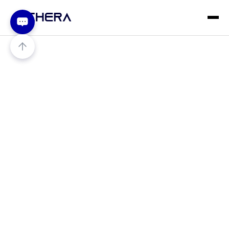
Early detection of
forest fires (fireScout)
아파트, 산업시설 및 특수건물용 지능형 AI 화재·연기
조기 감지 시스템