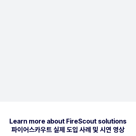
제조 공장, 물류 센터, 항만
국가 공인 인증(GS
및 발전소 등
1등급) 기반의
고위험 시설 맞춤형
공공 안전망 및 대규모
솔루션 최적화
시설 도입 지원
Learn more about FireScout solutions
파이어스카우트 실제 도입 사례 및 시연 영상