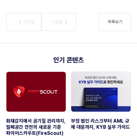
이전글
이전글
다음글
다음글
목록보기
인기 콘텐츠
화재감지에서 공기질 관리까지,
부정 법인 리스크부터 AML 규
밀폐공간 안전의 새로운 기준
제 대응까지, KYB 실무 가이드
파이어스카우트(FireScout)