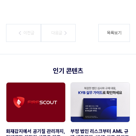
이전글
이전글
다음글
다음글
목록보기
인기 콘텐츠
화재감지에서 공기질 관리까지,
부정 법인 리스크부터 AML 규