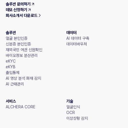
솔루션 문의하기
데모 신청하기
회사소개서 다운로드
솔루션
데이터
얼굴 본인인증
AI 데이터 구축
신분증 본인인증
데이터바우처
재외국민 여권 신원확인
바이오정보 분산관리
eKYC
eKYB
출입통제
AI 영상 분석 화재 감지
AI 근태관리
서비스
기술
ALCHERA CORE
얼굴인식
OCR
이상상황 감지