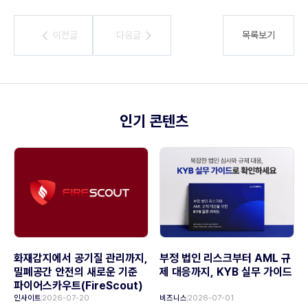
이전글
이전글
다음글
다음글
목록보기
인기 콘텐츠
화재감지에서 공기질 관리까지,
부정 법인 리스크부터 AML 규
밀폐공간 안전의 새로운 기준
제 대응까지, KYB 실무 가이드
파이어스카우트(FireScout)
인사이트
2026-07-20
비즈니스
2026-07-01