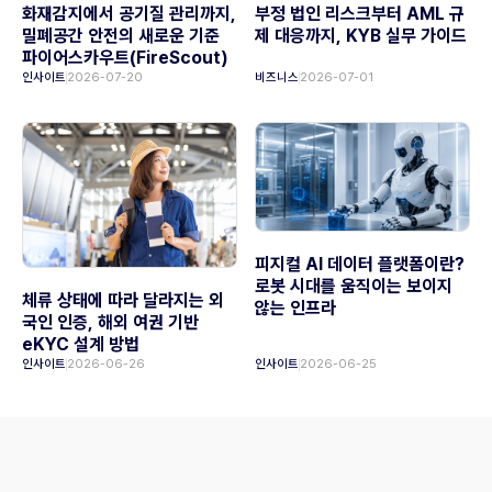
화재감지에서 공기질 관리까지,
부정 법인 리스크부터 AML 규
밀폐공간 안전의 새로운 기준
제 대응까지, KYB 실무 가이드
파이어스카우트(FireScout)
인사이트
2026-07-20
비즈니스
2026-07-01
피지컬 AI 데이터 플랫폼이란?
로봇 시대를 움직이는 보이지
체류 상태에 따라 달라지는 외
않는 인프라
국인 인증, 해외 여권 기반
eKYC 설계 방법
인사이트
2026-06-26
인사이트
2026-06-25