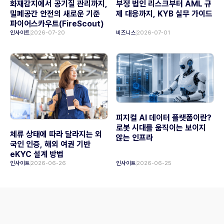
화재감지에서 공기질 관리까지,
부정 법인 리스크부터 AML 규
밀폐공간 안전의 새로운 기준
제 대응까지, KYB 실무 가이드
파이어스카우트(FireScout)
인사이트
2026-07-20
비즈니스
2026-07-01
피지컬 AI 데이터 플랫폼이란?
로봇 시대를 움직이는 보이지
체류 상태에 따라 달라지는 외
않는 인프라
국인 인증, 해외 여권 기반
eKYC 설계 방법
인사이트
2026-06-26
인사이트
2026-06-25