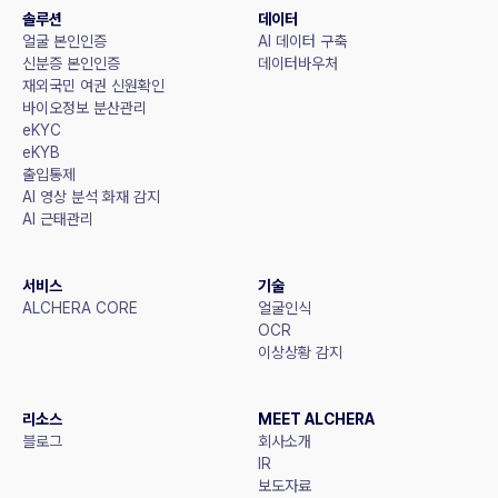
솔루션
데이터
얼굴 본인인증
AI 데이터 구축
신분증 본인인증
데이터바우처
재외국민 여권 신원확인
바이오정보 분산관리
eKYC
eKYB
출입통제
AI 영상 분석 화재 감지
AI 근태관리
서비스
기술
ALCHERA CORE
얼굴인식
OCR
이상상황 감지
리소스
MEET ALCHERA
블로그
회사소개
IR
보도자료