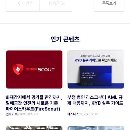
이전글
이전글
다음글
다음글
목록보기
인기 콘텐츠
화재감지에서 공기질 관리까지,
부정 법인 리스크부터 AML 규
밀폐공간 안전의 새로운 기준
제 대응까지, KYB 실무 가이드
파이어스카우트(FireScout)
인사이트
2026-07-20
비즈니스
2026-07-01