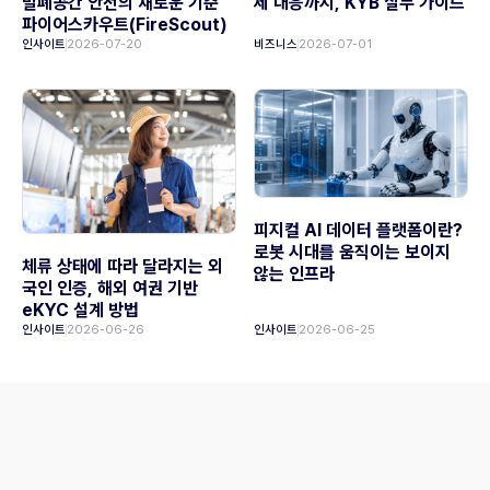
밀폐공간 안전의 새로운 기준
제 대응까지, KYB 실무 가이드
파이어스카우트(FireScout)
인사이트
2026-07-20
비즈니스
2026-07-01
피지컬 AI 데이터 플랫폼이란?
로봇 시대를 움직이는 보이지
체류 상태에 따라 달라지는 외
않는 인프라
국인 인증, 해외 여권 기반
eKYC 설계 방법
인사이트
2026-06-26
인사이트
2026-06-25