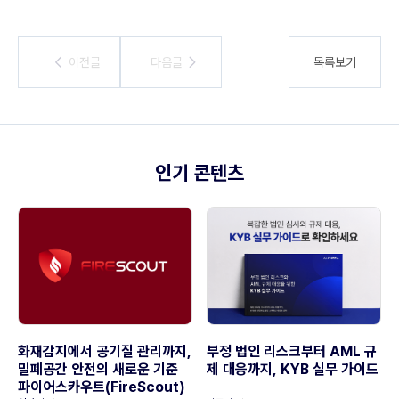
이전글
이전글
다음글
다음글
목록보기
인기 콘텐츠
화재감지에서 공기질 관리까지,
부정 법인 리스크부터 AML 규
밀폐공간 안전의 새로운 기준
제 대응까지, KYB 실무 가이드
파이어스카우트(FireScout)