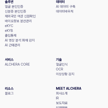
솔루션
데이터
얼굴 본인인증
AI 데이터 구축
신분증 본인인증
데이터바우처
재외국민 여권 신원확인
바이오정보 분산관리
eKYC
eKYB
출입통제
AI 영상 분석 화재 감지
AI 근태관리
서비스
기술
ALCHERA CORE
얼굴인식
OCR
이상상황 감지
리소스
MEET ALCHERA
블로그
회사소개
IR
보도자료
인재채용