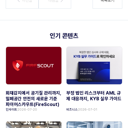
이전글
이전글
다음글
다음글
목록보기
인기 콘텐츠
화재감지에서 공기질 관리까지,
부정 법인 리스크부터 AML 규
밀폐공간 안전의 새로운 기준
제 대응까지, KYB 실무 가이드
파이어스카우트(FireScout)
인사이트
2026-07-20
비즈니스
2026-07-01