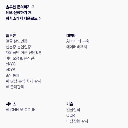
솔루션 문의하기
데모 신청하기
회사소개서 다운로드
솔루션
데이터
얼굴 본인인증
AI 데이터 구축
신분증 본인인증
데이터바우처
재외국민 여권 신원확인
바이오정보 분산관리
eKYC
eKYB
출입통제
AI 영상 분석 화재 감지
AI 근태관리
서비스
기술
ALCHERA CORE
얼굴인식
OCR
이상상황 감지