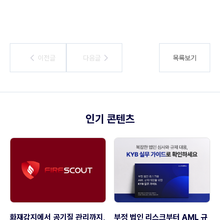
이전글
이전글
다음글
다음글
목록보기
인기 콘텐츠
화재감지에서 공기질 관리까지,
부정 법인 리스크부터 AML 규