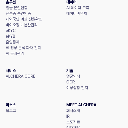
솔루션
데이터
얼굴 본인인증
AI 데이터 구축
신분증 본인인증
데이터바우처
재외국민 여권 신원확인
바이오정보 분산관리
eKYC
eKYB
출입통제
AI 영상 분석 화재 감지
AI 근태관리
서비스
기술
ALCHERA CORE
얼굴인식
OCR
이상상황 감지
리소스
MEET ALCHERA
블로그
회사소개
IR
보도자료
인재채용