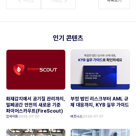
이전글
이전글
다음글
다음글
목록보기
인기 콘텐츠
화재감지에서 공기질 관리까지,
부정 법인 리스크부터 AML 규
밀폐공간 안전의 새로운 기준
제 대응까지, KYB 실무 가이드
파이어스카우트(FireScout)
인사이트
2026-07-20
비즈니스
2026-07-01