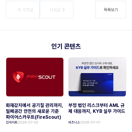
이전글
이전글
다음글
다음글
목록보기
인기 콘텐츠
화재감지에서 공기질 관리까지,
부정 법인 리스크부터 AML 규
밀폐공간 안전의 새로운 기준
제 대응까지, KYB 실무 가이드
파이어스카우트(FireScout)
인사이트
2026-07-20
비즈니스
2026-07-01