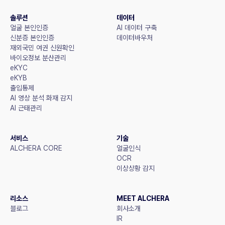
솔루션
데이터
얼굴 본인인증
AI 데이터 구축
신분증 본인인증
데이터바우처
재외국민 여권 신원확인
바이오정보 분산관리
eKYC
eKYB
출입통제
AI 영상 분석 화재 감지
AI 근태관리
서비스
기술
ALCHERA CORE
얼굴인식
OCR
이상상황 감지
리소스
MEET ALCHERA
블로그
회사소개
IR