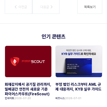
이전글
이전글
다음글
다음글
목록보기
인기 콘텐츠
화재감지에서 공기질 관리까지,
부정 법인 리스크부터 AML 규
밀폐공간 안전의 새로운 기준
제 대응까지, KYB 실무 가이드
파이어스카우트(FireScout)
인사이트
2026-07-20
비즈니스
2026-07-01