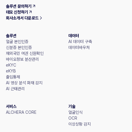
솔루션 문의하기
데모 신청하기
회사소개서 다운로드
솔루션
데이터
얼굴 본인인증
AI 데이터 구축
신분증 본인인증
데이터바우처
재외국민 여권 신원확인
바이오정보 분산관리
eKYC
eKYB
출입통제
AI 영상 분석 화재 감지
AI 근태관리
서비스
기술
ALCHERA CORE
얼굴인식
OCR
이상상황 감지