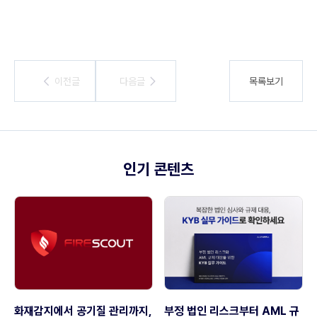
이전글
이전글
다음글
다음글
목록보기
인기 콘텐츠
화재감지에서 공기질 관리까지,
부정 법인 리스크부터 AML 규