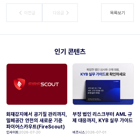
이전글
이전글
다음글
다음글
목록보기
인기 콘텐츠
화재감지에서 공기질 관리까지,
부정 법인 리스크부터 AML 규
밀폐공간 안전의 새로운 기준
제 대응까지, KYB 실무 가이드
파이어스카우트(FireScout)
인사이트
2026-07-20
비즈니스
2026-07-01