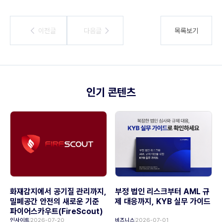
이전글
이전글
다음글
다음글
목록보기
인기 콘텐츠
화재감지에서 공기질 관리까지,
부정 법인 리스크부터 AML 규
밀폐공간 안전의 새로운 기준
제 대응까지, KYB 실무 가이드
파이어스카우트(FireScout)
인사이트
2026-07-20
비즈니스
2026-07-01