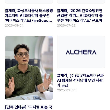
알체라, 화성도시공사 버스공영
알체라, ‘2026 건축소방안전
차고지에 AI 화재감지 솔루션
산업전’ 참가…AI 화재감지 솔
'파이어스카우트(FireScout)'
루션 ‘파이어스카우트’ 선보여
공급
2026-08-04
2026-07-29
알체라, (주)필굿이노베이션과
AI 탑재된 전자담배 무인 자판
기 공급
2025-02-03
[단독 인터뷰] "피지컬 AI는 국