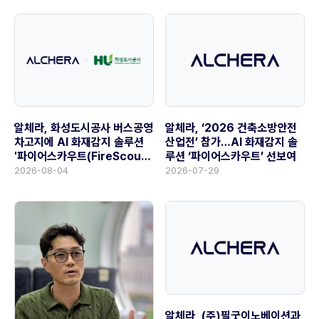
알체라, ‘2026 건축소방안전
알체라, 화성도시공사 버스공영
산업전’ 참가…AI 화재감지 솔
차고지에 AI 화재감지 솔루션
루션 ‘파이어스카우트’ 선보여
'파이어스카우트(FireScout)'
공급
2026-07-29
2026-08-04
알체라, (주)필굿이노베이션과