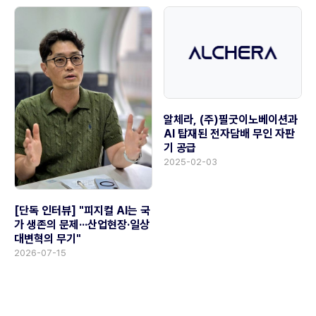
알체라, (주)필굿이노베이션과
AI 탑재된 전자담배 무인 자판
기 공급
2025-02-03
[단독 인터뷰] "피지컬 AI는 국
가 생존의 문제···산업현장·일상
대변혁의 무기"
2026-07-15