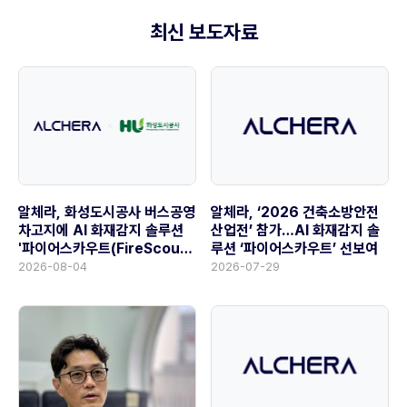
최신 보도자료
알체라, 화성도시공사 버스공영
알체라, ‘2026 건축소방안전
차고지에 AI 화재감지 솔루션
산업전’ 참가…AI 화재감지 솔
'파이어스카우트(FireScout)'
루션 ‘파이어스카우트’ 선보여
공급
2026-08-04
2026-07-29