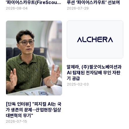
루션 ‘파이어스카우트’ 선보여
'파이어스카우트(FireScout)'
공급
2026-07-29
2026-08-04
알체라, (주)필굿이노베이션과
AI 탑재된 전자담배 무인 자판
기 공급
2025-02-03
[단독 인터뷰] "피지컬 AI는 국
가 생존의 문제···산업현장·일상
대변혁의 무기"
2026-07-15