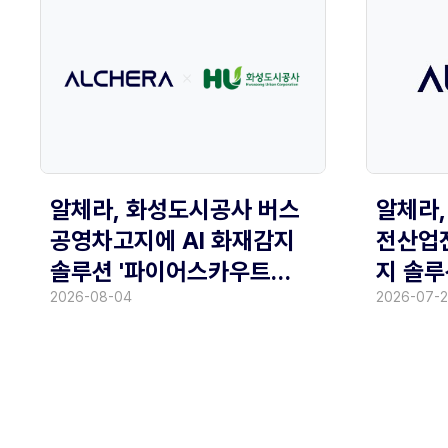
알체라,
알체라, 화성도시공사 버스
전산업전
공영차고지에 AI 화재감지
지 솔루
솔루션 '파이어스카우트
선보여
(FireScout)' 공급
2026-07-
2026-08-04