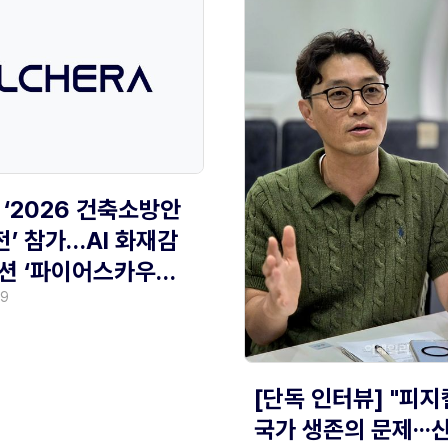
 ‘2026 건축소방안
’ 참가…AI 화재감
션 ‘파이어스카우트’
29
[단독 인터뷰] "피지
국가 생존의 문제··