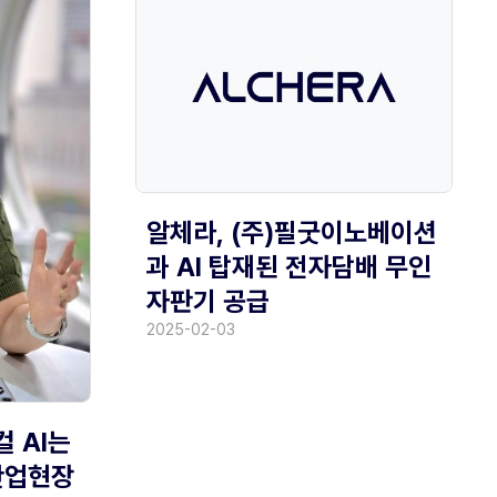
알체라, (주)필굿이노베이션
과 AI 탑재된 전자담배 무인
자판기 공급
2025-02-03
컬 AI는
·산업현장