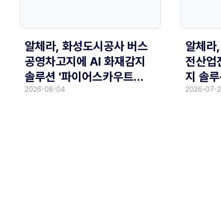
알체라,
알체라, 화성도시공사 버스
전산업전
공영차고지에 AI 화재감지
지 솔루
솔루션 '파이어스카우트
선보여
(FireScout)' 공급
2026-07-
2026-08-04