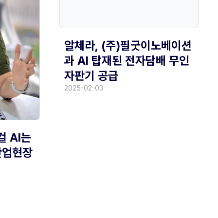
알체라, (주)필굿이노베이션
과 AI 탑재된 전자담배 무인
자판기 공급
2025-02-03
컬 AI는
·산업현장
"