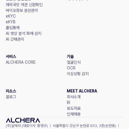
재외국민 여권 신원확인
바이오정보 분산관리
eKYC
eKYB
출입통제
AI 영상 분석 화재 감지
AI 근태관리
서비스
기술
ALCHERA CORE
얼굴인식
OCR
이상상황 감지
리소스
MEET ALCHERA
블로그
회사소개
IR
보도자료
인재채용
(주)알체라 (대표이사: 황영규) ㅣ 서울특별시 강남구 논현로 653, 3층(논현동) ㅣ 