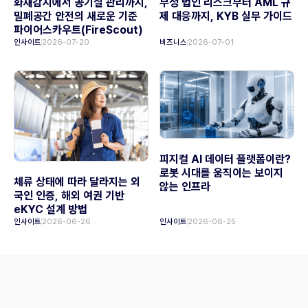
화재감지에서 공기질 관리까지,
부정 법인 리스크부터 AML 규
밀폐공간 안전의 새로운 기준
제 대응까지, KYB 실무 가이드
파이어스카우트(FireScout)
인사이트
2026-07-20
비즈니스
2026-07-01
피지컬 AI 데이터 플랫폼이란?
로봇 시대를 움직이는 보이지
체류 상태에 따라 달라지는 외
않는 인프라
국인 인증, 해외 여권 기반
eKYC 설계 방법
인사이트
2026-06-26
인사이트
2026-06-25