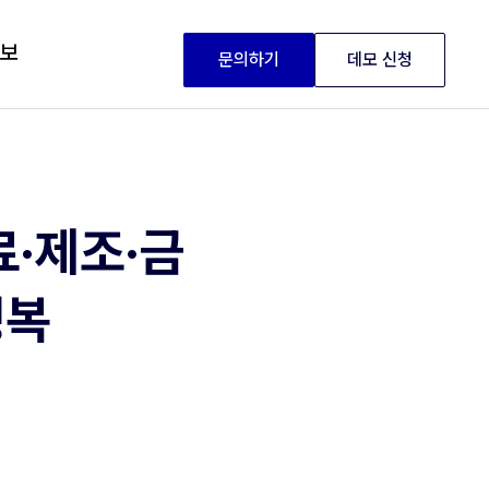
정보
문의하기
데모 신청
료·제조·금
정복