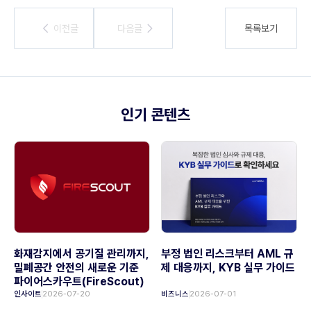
이전글
이전글
다음글
다음글
목록보기
인기 콘텐츠
화재감지에서 공기질 관리까지,
부정 법인 리스크부터 AML 규
밀폐공간 안전의 새로운 기준
제 대응까지, KYB 실무 가이드
파이어스카우트(FireScout)
인사이트
2026-07-20
비즈니스
2026-07-01