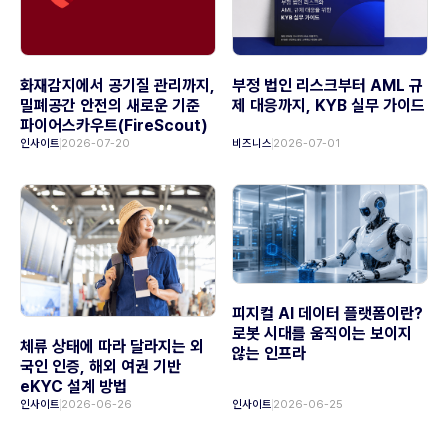
화재감지에서 공기질 관리까지,
부정 법인 리스크부터 AML 규
밀폐공간 안전의 새로운 기준
제 대응까지, KYB 실무 가이드
파이어스카우트(FireScout)
인사이트
2026-07-20
비즈니스
2026-07-01
피지컬 AI 데이터 플랫폼이란?
로봇 시대를 움직이는 보이지
체류 상태에 따라 달라지는 외
않는 인프라
국인 인증, 해외 여권 기반
eKYC 설계 방법
인사이트
2026-06-26
인사이트
2026-06-25