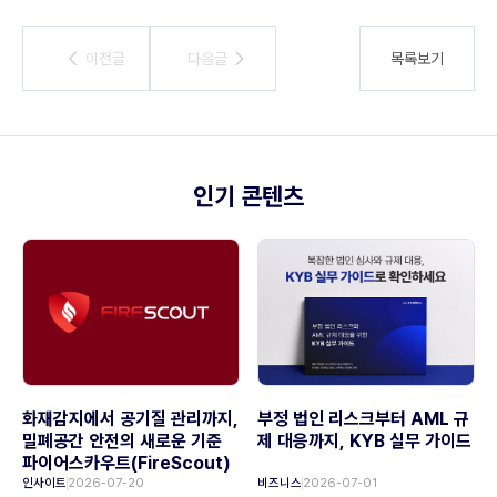
이전글
이전글
다음글
다음글
목록보기
인기 콘텐츠
화재감지에서 공기질 관리까지,
부정 법인 리스크부터 AML 규
밀폐공간 안전의 새로운 기준
제 대응까지, KYB 실무 가이드
파이어스카우트(FireScout)
인사이트
2026-07-20
비즈니스
2026-07-01