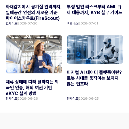
화재감지에서 공기질 관리까지,
부정 법인 리스크부터 AML 규
밀폐공간 안전의 새로운 기준
제 대응까지, KYB 실무 가이드
파이어스카우트(FireScout)
인사이트
2026-07-20
비즈니스
2026-07-01
피지컬 AI 데이터 플랫폼이란?
로봇 시대를 움직이는 보이지
체류 상태에 따라 달라지는 외
않는 인프라
국인 인증, 해외 여권 기반
eKYC 설계 방법
인사이트
2026-06-26
인사이트
2026-06-25