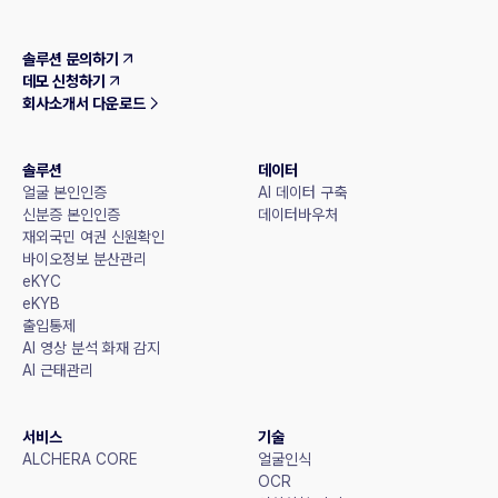
솔루션 문의하기
데모 신청하기
회사소개서 다운로드
솔루션
데이터
얼굴 본인인증
AI 데이터 구축
신분증 본인인증
데이터바우처
재외국민 여권 신원확인
바이오정보 분산관리
eKYC
eKYB
출입통제
AI 영상 분석 화재 감지
AI 근태관리
서비스
기술
ALCHERA CORE
얼굴인식
OCR