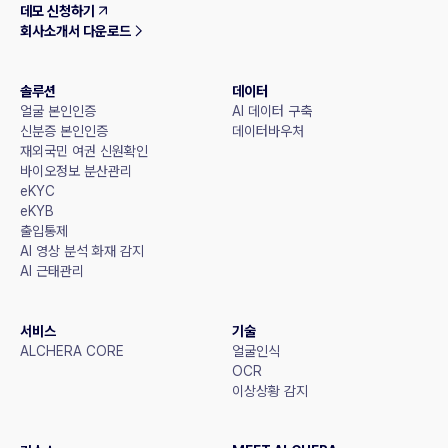
데모 신청하기
회사소개서 다운로드
솔루션
데이터
얼굴 본인인증
AI 데이터 구축
신분증 본인인증
데이터바우처
재외국민 여권 신원확인
바이오정보 분산관리
eKYC
eKYB
출입통제
AI 영상 분석 화재 감지
AI 근태관리
서비스
기술
ALCHERA CORE
얼굴인식
OCR
이상상황 감지