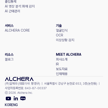
출입통제
AI 영상 분석 화재 감지
AI 근태관리
서비스
기술
ALCHERA CORE
얼굴인식
OCR
이상상황 감지
리소스
MEET ALCHERA
블로그
회사소개
IR
보도자료
인재채용
(주)알체라 (대표이사: 황영규) ㅣ 서울특별시 강남구 논현로 653, 3층(논현동) ㅣ 
사업자등록번호: 643-87-00337
ⓒ 2026. Alchera Inc.
KOR
ENG