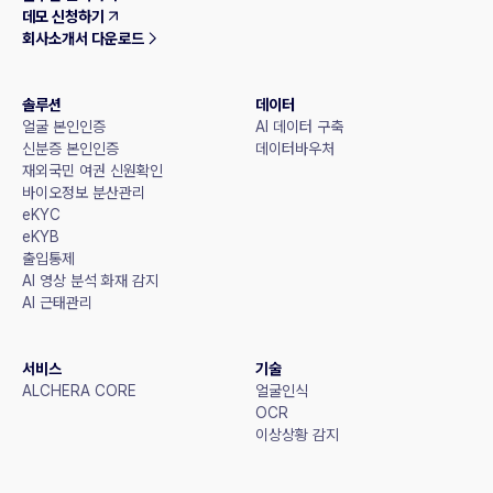
데모 신청하기
회사소개서 다운로드
솔루션
데이터
얼굴 본인인증
AI 데이터 구축
신분증 본인인증
데이터바우처
재외국민 여권 신원확인
바이오정보 분산관리
eKYC
eKYB
출입통제
AI 영상 분석 화재 감지
AI 근태관리
서비스
기술
ALCHERA CORE
얼굴인식
OCR
이상상황 감지