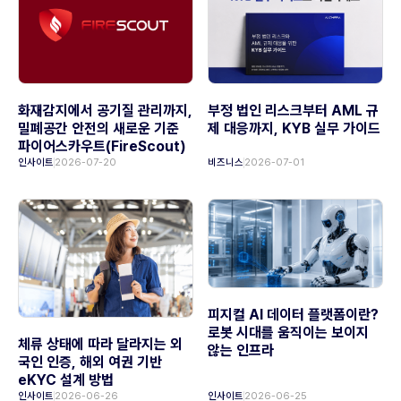
화재감지에서 공기질 관리까지,
부정 법인 리스크부터 AML 규
밀폐공간 안전의 새로운 기준
제 대응까지, KYB 실무 가이드
파이어스카우트(FireScout)
인사이트
2026-07-20
비즈니스
2026-07-01
피지컬 AI 데이터 플랫폼이란?
로봇 시대를 움직이는 보이지
체류 상태에 따라 달라지는 외
않는 인프라
국인 인증, 해외 여권 기반
eKYC 설계 방법
인사이트
2026-06-26
인사이트
2026-06-25