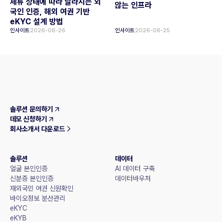
체류 상태에 따라 달라지는 외
않는 인프라
국인 인증, 해외 여권 기반
eKYC 설계 방법
인사이트
2026-06-26
인사이트
2026-06-25
솔루션 문의하기
데모 신청하기
회사소개서 다운로드
솔루션
데이터
얼굴 본인인증
AI 데이터 구축
신분증 본인인증
데이터바우처
재외국민 여권 신원확인
바이오정보 분산관리
eKYC
eKYB