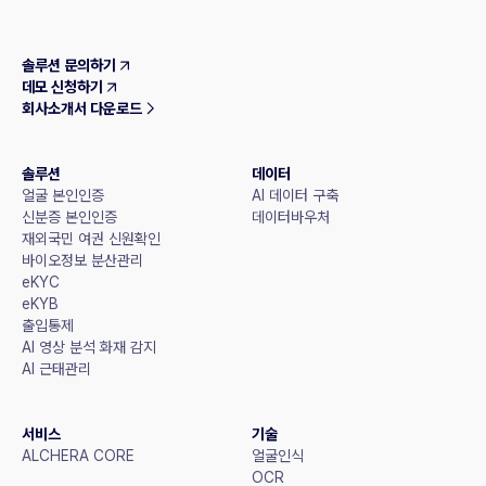
솔루션 문의하기
데모 신청하기
회사소개서 다운로드
솔루션
데이터
얼굴 본인인증
AI 데이터 구축
신분증 본인인증
데이터바우처
재외국민 여권 신원확인
바이오정보 분산관리
eKYC
eKYB
출입통제
AI 영상 분석 화재 감지
AI 근태관리
서비스
기술
ALCHERA CORE
얼굴인식
OCR