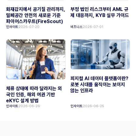
화재감지에서 공기질 관리까지,
부정 법인 리스크부터 AML 규
밀폐공간 안전의 새로운 기준
제 대응까지, KYB 실무 가이드
파이어스카우트(FireScout)
인사이트
2026-07-20
비즈니스
2026-07-01
피지컬 AI 데이터 플랫폼이란?
로봇 시대를 움직이는 보이지
체류 상태에 따라 달라지는 외
않는 인프라
국인 인증, 해외 여권 기반
eKYC 설계 방법
인사이트
2026-06-26
인사이트
2026-06-25