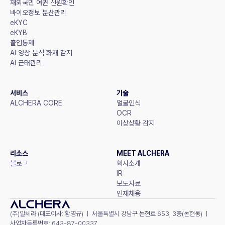
재외국민 여권 신원확인
바이오정보 분산관리
eKYC
eKYB
출입통제
AI 영상 분석 화재 감지
AI 근태관리
서비스
기술
ALCHERA CORE
얼굴인식
OCR
이상상황 감지
리소스
MEET ALCHERA
블로그
회사소개
IR
보도자료
인재채용
(주)알체라 (대표이사: 황영규) ㅣ 서울특별시 강남구 논현로 653, 3층(논현동) ㅣ 
사업자등록번호: 643-87-00337