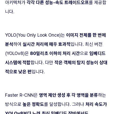
아키텍처가
각각 다른 성능-속도 트레이드오프
를 제공합
니다.
YOLO(You Only Look Once)는
이미지 전체를 한 번에
분석
하여
실시간 처리에 매우 효과적
입니다. 최신 버전
(YOLOv8)은
80밀리초 이하의 처리 시간
으로
임베디드
시스템에 적합
합니다. 다만
작은 객체의 탐지 성능이 상대
적으로 낮은 편
입니다.
Faster R-CNN은
영역 제안 생성 후 각 영역을 분류
하는
방식으로
높은 정확도
를 달성합니다. 그러나
처리 속도가
YOLOv8보다 느려
최신 임베디드 장비에서도