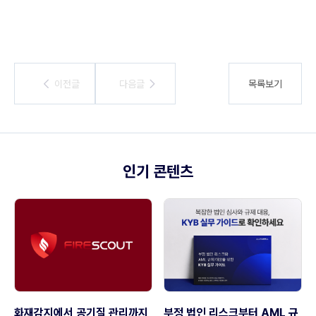
이전글
이전글
다음글
다음글
목록보기
인기 콘텐츠
화재감지에서 공기질 관리까지,
부정 법인 리스크부터 AML 규