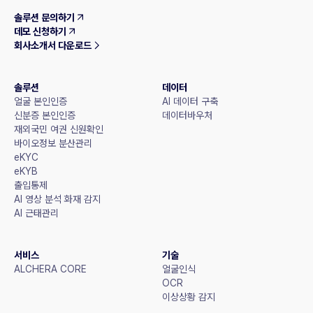
솔루션 문의하기
데모 신청하기
회사소개서 다운로드
솔루션
데이터
얼굴 본인인증
AI 데이터 구축
신분증 본인인증
데이터바우처
재외국민 여권 신원확인
바이오정보 분산관리
eKYC
eKYB
출입통제
AI 영상 분석 화재 감지
AI 근태관리
서비스
기술
ALCHERA CORE
얼굴인식
OCR
이상상황 감지