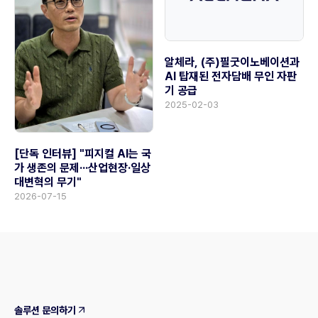
알체라, (주)필굿이노베이션과
AI 탑재된 전자담배 무인 자판
기 공급
2025-02-03
[단독 인터뷰] "피지컬 AI는 국
가 생존의 문제···산업현장·일상
대변혁의 무기"
2026-07-15
솔루션 문의하기