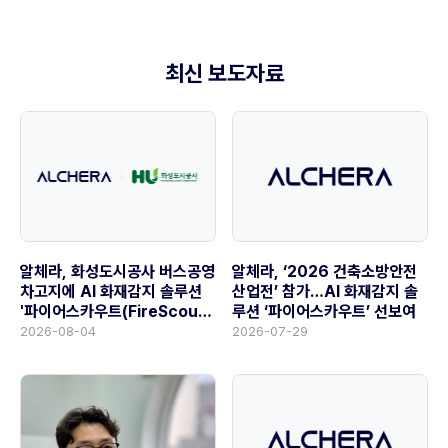
최신 보도자료
알체라, ‘2026 건축소방안전
알체라, 화성도시공사 버스공영
산업전’ 참가…AI 화재감지 솔
차고지에 AI 화재감지 솔루션
루션 ‘파이어스카우트’ 선보여
'파이어스카우트(FireScout)'
공급
2026-07-29
2026-08-04