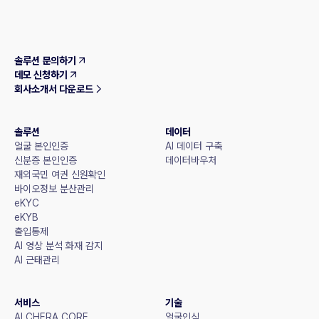
솔루션 문의하기
데모 신청하기
회사소개서 다운로드
솔루션
데이터
얼굴 본인인증
AI 데이터 구축
신분증 본인인증
데이터바우처
재외국민 여권 신원확인
바이오정보 분산관리
eKYC
eKYB
출입통제
AI 영상 분석 화재 감지
AI 근태관리
서비스
기술
ALCHERA CORE
얼굴인식