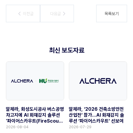
이전글
이전글
다음글
다음글
목록보기
최신 보도자료
알체라, 화성도시공사 버스공영
알체라, ‘2026 건축소방안전
차고지에 AI 화재감지 솔루션
산업전’ 참가…AI 화재감지 솔
'파이어스카우트(FireScout)'
루션 ‘파이어스카우트’ 선보여
공급
2026-08-04
2026-07-29