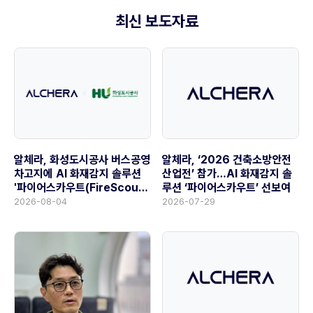
최신 보도자료
알체라, ‘2026 건축소방안전
알체라, 화성도시공사 버스공영
산업전’ 참가…AI 화재감지 솔
차고지에 AI 화재감지 솔루션
루션 ‘파이어스카우트’ 선보여
'파이어스카우트(FireScout)'
공급
2026-07-29
2026-08-04