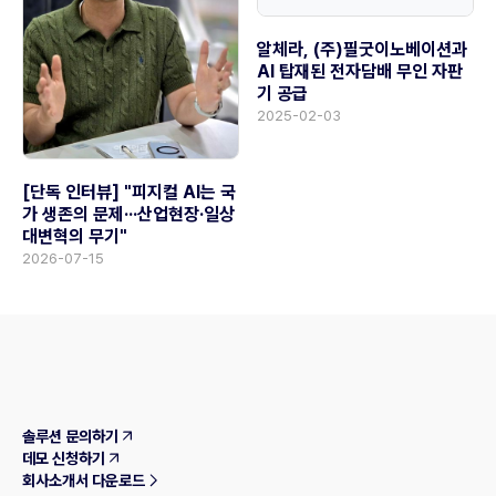
알체라, (주)필굿이노베이션과
AI 탑재된 전자담배 무인 자판
기 공급
2025-02-03
[단독 인터뷰] "피지컬 AI는 국
가 생존의 문제···산업현장·일상
대변혁의 무기"
2026-07-15
솔루션 문의하기
데모 신청하기
회사소개서 다운로드