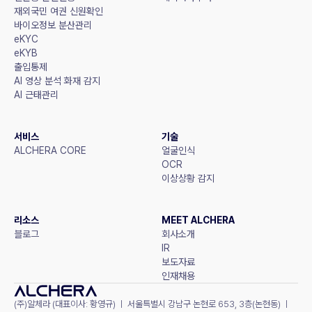
재외국민 여권 신원확인
바이오정보 분산관리
eKYC
eKYB
출입통제
AI 영상 분석 화재 감지
AI 근태관리
서비스
기술
ALCHERA CORE
얼굴인식
OCR
이상상황 감지
리소스
MEET ALCHERA
블로그
회사소개
IR
보도자료
인재채용
(주)알체라 (대표이사: 황영규) ㅣ 서울특별시 강남구 논현로 653, 3층(논현동) ㅣ 