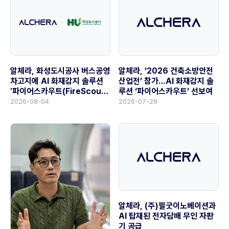
알체라, ‘2026 건축소방안전
알체라, 화성도시공사 버스공영
산업전’ 참가…AI 화재감지 솔
차고지에 AI 화재감지 솔루션
루션 ‘파이어스카우트’ 선보여
'파이어스카우트(FireScout)'
공급
2026-07-29
2026-08-04
알체라, (주)필굿이노베이션과
AI 탑재된 전자담배 무인 자판
기 공급