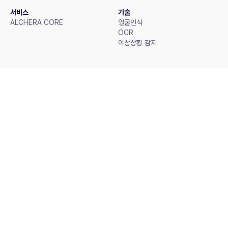
서비스
기술
ALCHERA CORE
얼굴인식
OCR
이상상황 감지
리소스
MEET ALCHERA
블로그
회사소개
IR
보도자료
인재채용
(주)알체라 (대표이사: 황영규) ㅣ 서울특별시 강남구 논현로 653, 3층(논현동) ㅣ 
사업자등록번호: 643-87-00337
ⓒ 2026. Alchera Inc.
KOR
ENG
개인정보처리방침
내부정보관리규정
Family Site