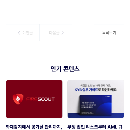
이전글
이전글
다음글
다음글
목록보기
인기 콘텐츠
화재감지에서 공기질 관리까지,
부정 법인 리스크부터 AML 규