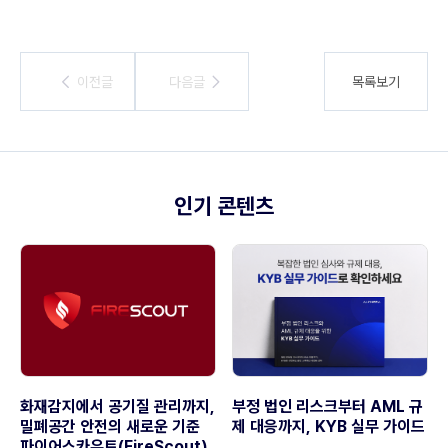
이전글
이전글
다음글
다음글
목록보기
인기 콘텐츠
화재감지에서 공기질 관리까지,
부정 법인 리스크부터 AML 규
밀폐공간 안전의 새로운 기준
제 대응까지, KYB 실무 가이드
파이어스카우트(FireScout)